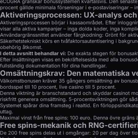
eCOGRA granskar bonussystemen kvartalsvis. Den senaste 
procent gällde minimala förseningar i e-postaviseringar – in
Aktiveringsprocessen: UX-analys och 
Aktiveringsprocessen börjar i kassaområdet. Efter inloggning
visar alla aktiva kampanjer – inga dolda koder, inga kompli
Användargränssnittet använder färgkodning: Grönt för aktiv
Säkerhetstekniskt körs en tvåfaktorsautentisering i bakgrun
obehörig åtkomst.
I detta avsnitt behandlar vi:
De exakta stegen för bonusakt
Efter insättningen visas en bekräftelsesida med alla bonus
fullständig dokumentation för dina handlingar.
Omsättningskrav: Den matematiska ve
Välkomstbonusen kräver 35 gångers omsättning av bonusbelopp
bordsspel till 10 procent, live casino till 5 procent.
Denna viktning är branschstandard och skyddar casinot mot a
riskfritt generera omsättning. 5-procentsviktningen gör så
Systemet spårar dina framsteg i realtid. En förloppsindika
uttag.
Maximal vinst från free spins: 100 euro. Denna övre gräns 
Free spins-mekanik och RNG-certifier
De 200 free spins delas ut i omgångar: 20 per dag över ti