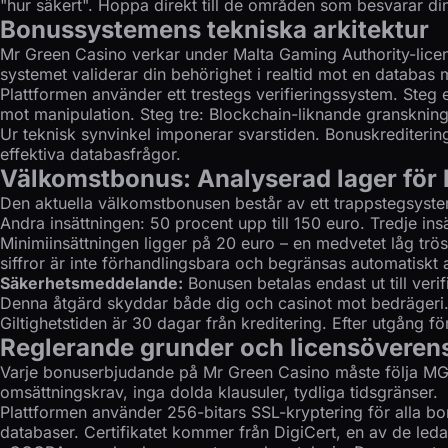
"hur säkert". Hoppa direkt till de områden som besvarar dina
Bonussystemens tekniska arkitektur
Mr Green Casino verkar under Malta Gaming Authority-lice
systemet validerar din behörighet i realtid mot en databas m
Plattformen använder ett trestegs verifieringssystem. Steg e
mot manipulation. Steg tre: Blockchain-liknande gransknin
Ur teknisk synvinkel imponerar svarstiden. Bonuskreditering
effektiva databasfrågor.
Välkomstbonus: Analyserad lager för 
Den aktuella välkomstbonusen består av ett trappstegsystem 
Andra insättningen: 50 procent upp till 150 euro. Tredje ins
Minimiinsättningen ligger på 20 euro – en medvetet låg trö
siffror är inte förhandlingsbara och begränsas automatiskt 
Säkerhetsmeddelande:
Bonusen betalas endast ut till veri
Denna åtgärd skyddar både dig och casinot mot bedrägeri
Giltighetstiden är 30 dagar från kreditering. Efter utgång 
Reglerande grunder och licensövere
Varje bonuserbjudande på Mr Green Casino måste följa MGA:s 
omsättningskrav, inga dolda klausuler, tydliga tidsgränser.
Plattformen använder 256-bitars SSL-kryptering för alla bon
databaser. Certifikatet kommer från DigiCert, en av de leda