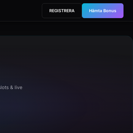
REGISTRERA
Hämta Bonus
ots & live