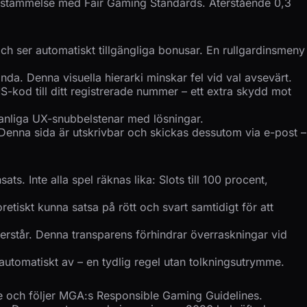
nsstämmelse med Fair Gaming Standards. Återstående 0,3
och ser automatiskt tillgängliga bonusar. En rullgardinsmeny
da. Denna visuella hierarki minskar fel vid val avsevärt.
-kod till ditt registrerade nummer – ett extra skydd mot
anliga UX-snubbelstenar med lösningar.
 Denna sida är utskrivbar och skickas dessutom via e-post –
 Inte alla spel räknas lika: Slots till 100 procent,
etiskt kunna satsa på rött och svart samtidigt för att
erstår. Denna transparens förhindrar överraskningar vid
automatiskt av – en tydlig regel utan tolkningsutrymme.
de och följer MGA:s Responsible Gaming Guidelines.