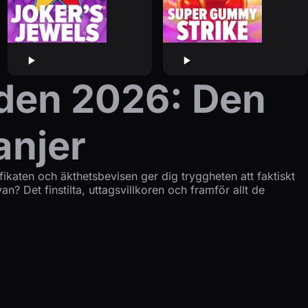
den 2026: Den
anjer
ifikaten och äkthetsbevisen ger dig tryggheten att faktiskt
? Det finstilta, uttagsvillkoren och framför allt de